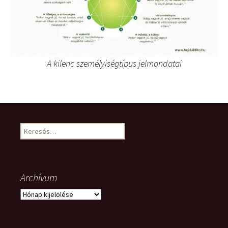
A kilenc személyiségtípus jelmondatai
Keresés:
Archívum
Archívum