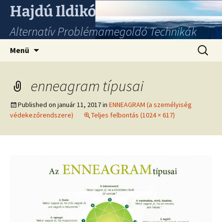
Hajdú Ildikó
Alternatív Problémamegoldó Technikák
Ugrás
Keresés
Menü
a
tartalomhoz
enneagram típusai
Published on
január 11, 2017
in
ENNEAGRAM (a személyiség
védekezőrendszere)
Teljes felbontás (1024 × 617)