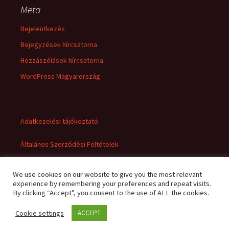
Meta
Bejelentkezés
Bejegyzések hírcsatorna
Hozzászólások hírcsatorna
WordPress Magyarország
Adatkezelési tájékoztató
Általános Szerződési Feltételek
We use cookies on our website to give you the most relevant
experience by remembering your preferences and repeat visits.
By clicking “Accept”, you consent to the use of ALL the cookies.
Cookie settings
ACCEPT
Adatkezelési tájékoztató
Büszke üzemeltető: WordPress