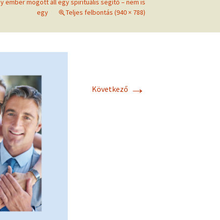
 ember mögött áll egy spirituális segítő – nem is
frekvenciákkal
egy
Teljes felbontás (940 × 788)
Korlátozó hiedelmek a
testsúly, elhízás, evés, …
AZ ÉLET DOLGAI
témakörében
RÖVIDEN
→
Következő