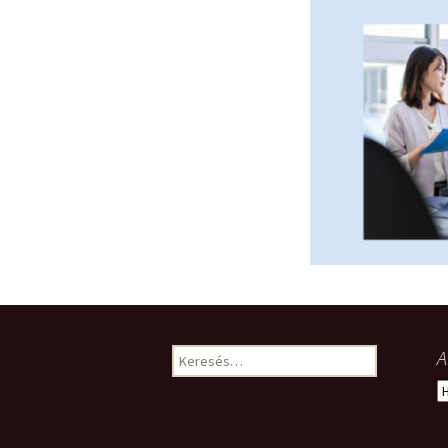
Keresés:
A
A