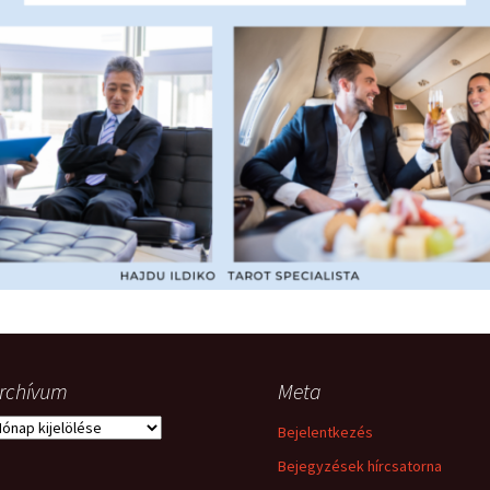
hanganyagok – régebbi
foglalkozások
rchívum
Meta
rchívum
Bejelentkezés
Bejegyzések hírcsatorna