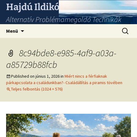
Hajdú Ildikó
Alternatív Problémamegoldó Technikák
Ugrás
Keresés
Menü
a
tartalomhoz
8c94bde8-e985-4af9-a03a-
a85729b88fcb
Published on
június 1, 2026
in
Miért nincs a férfiaknak
párkapcsolata a családunkban?- Családállítás a piramis tövében
Teljes felbontás (1024 × 576)