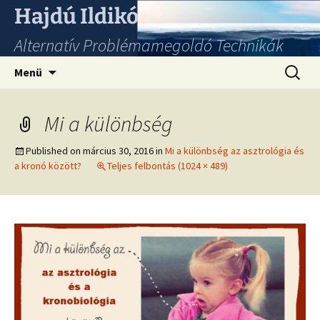
Hajdú Ildikó
Alternatív Problémamegoldó Technikák
Ugrás
Keresés
Menü
a
tartalomhoz
Mi a különbség
Published on
március 30, 2016
in
Mi a különbség az asztrológia és
a kronó között?
Teljes felbontás (1024 × 489)