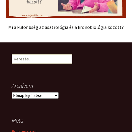
Mi a különbség az asztrológia és a kronobiológia között?
Keresés:
Archívum
Archívum
Meta
Bejelentkezés