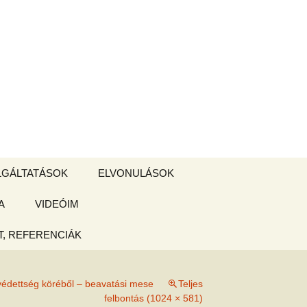
Keresés:
LGÁLTATÁSOK
ELVONULÁSOK
A
ZSIGE BOLT
VIDEÓIM
ELVONULÁS –
Magyarországon
, REFERENCIÁK
 tájékoztató
 védettség köréből – beavatási mese
Teljes
hogy
felbontás (1024 × 581)
ked az új