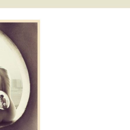
met és
erződési