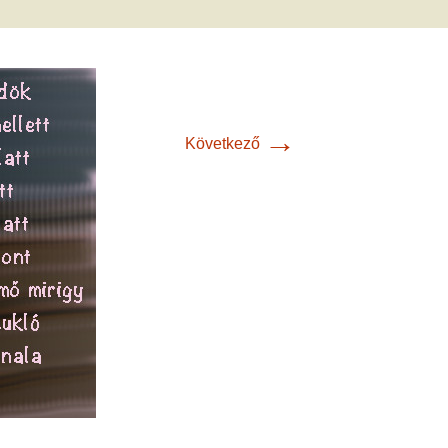
met és
erződési
→
Következő