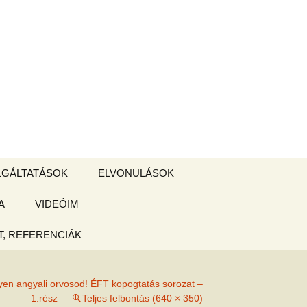
Keresés:
LGÁLTATÁSOK
ELVONULÁSOK
A
ZSIGE BOLT
VIDEÓIM
ELVONULÁS –
Magyarországon
, REFERENCIÁK
 tájékoztató
en angyali orvosod! ÉFT kopogtatás sorozat –
hogy
1.rész
Teljes felbontás (640 × 350)
ked az új