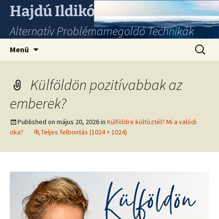
Hajdú Ildikó
Alternatív Problémamegoldó Technikák
Ugrás
Keresés
Menü
a
tartalomhoz
Külföldön pozitívabbak az
emberek?
Published on
május 20, 2026
in
Külföldre költöztél? Mi a valódi
oka?
Teljes felbontás (1024 × 1024)