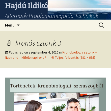
Hajdú Ildikó
Alternatív Problémamegoldó Technikák
Ugrás
Keresés
Menü
a
tartalomhoz
kronós sztorik 3
Published on
szeptember 4, 2015
in
Kronobiológia sztorik –
Napirend – Miféle napirend?
Teljes felbontás (781 × 695)