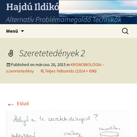
Hajdú Ildikó
Alternatív Problémamegoldó Technikák
Ugrás
Keresés
Menü
a
tartalomhoz
Szeretetedények 2
Published on
március 20, 2015
in
KRONOBIOLÓGIA –
szeretetedény
Teljes felbontás (1024 × 696)
←
Előző