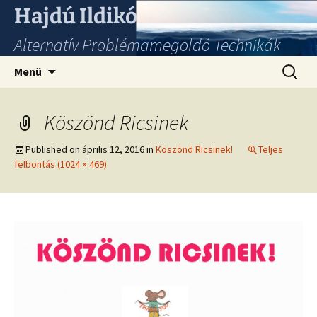
Hajdú Ildikó
Alternatív Problémamegoldó Technikák
Ugrás
Keresés
Menü
a
tartalomhoz
Köszönd Ricsinek
Published on
április 12, 2016
in
Köszönd Ricsinek!
Teljes
felbontás (1024 × 469)