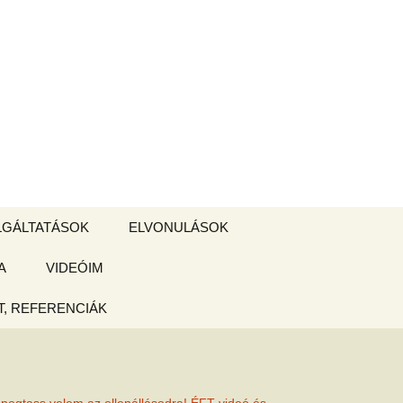
Keresés:
LGÁLTATÁSOK
ELVONULÁSOK
A
ZSIGE BOLT
VIDEÓIM
ELVONULÁS –
Magyarországon
, REFERENCIÁK
 tájékoztató
hogy
ked az új