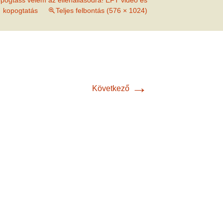
pogtass velem az ellenállásodra! ÉFT videó és
met és
kopogtatás
Teljes felbontás (576 × 1024)
erződési
→
Következő