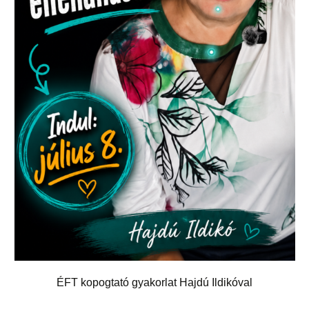
hanganyagok – régebbi
foglalkozások
ÉFT kopogtató gyakorlat Hajdú Ildikóval