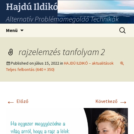
Hajdú Ildikó
Alternatív Problémamegoldó Technikák
Ugrás
Keresés
Menü
a
tartalomhoz
rajzelemzés tanfolyam 2
Published on
július 15, 2022
in
HAJDÚ ILDIKÓ – aktualitások
Teljes felbontás (640 × 350)
←
→
Előző
Következő