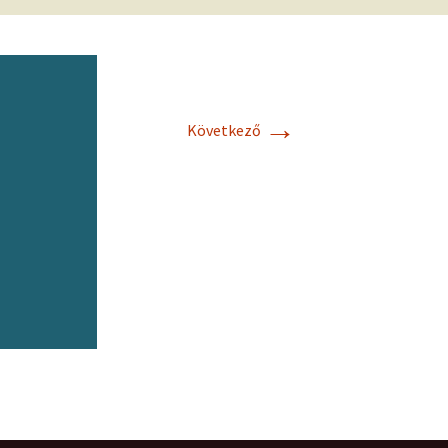
frekvenciákkal
Korlátozó hiedelmek a
testsúly, elhízás, evés, …
AZ ÉLET DOLGAI
témakörében
RÖVIDEN
→
Következő