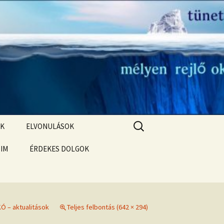
Keresés:
OK
ELVONULÁSOK
T
ÓIM
ELVONULÁS –
ÉRDEKES DOLGOK
Magyarországon
Karmikus sorsfeladatod –
Holdcsomópontok
KORLÁTOZÓ HIEDELMEK
Korlátozó hiedelmek a
Ó – aktualitások
Teljes felbontás (642 × 294)
bőség, gazdagság, pénz
témakörében
Öngyógyítás