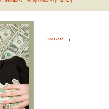
 – aktualitások
Teljes felbontás (1024 × 627)
frekvenciákkal
Korlátozó hiedelmek a
testsúly, elhízás, evés, …
AZ ÉLET DOLGAI
témakörében
RÖVIDEN
→
Következő