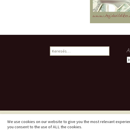
Keresés:
A
A
We use cookies on our website to give you the most relevant experien
you consent to the use of ALL the cookies.