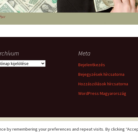
hanganyagok – régebbi
foglalkozások
rchívum
Meta
rchívum
Bejelentkezés
Bejegyzések hírcsatorna
Hozzászólások hírcsatorna
WordPress Magyarország
ce by remembering your preferences and repeat visits. By clicking “Accep
Adatkezelési tájékoztató
Büszke üzemeltető: WordPress