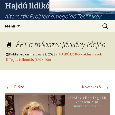
Hajdú Ildikó
Alternatív Problémamegoldó Technikák
Ugrás
Keresés
Menü
a
tartalomhoz
ÉFT a módszer járvány idején
Published on
március 28, 2021
in
HAJDÚ ILDIKÓ – aktualitások
Teljes felbontás (640 × 400)
←
→
Előző
Következő