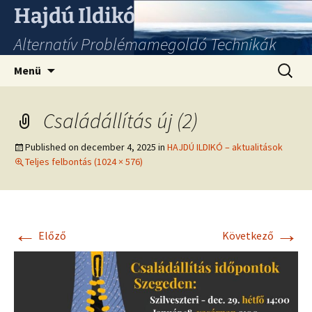
Hajdú Ildikó
Alternatív Problémamegoldó Technikák
Ugrás
Keresés
Menü
a
tartalomhoz
Családállítás új (2)
Published on
december 4, 2025
in
HAJDÚ ILDIKÓ – aktualitások
Teljes felbontás (1024 × 576)
←
→
Előző
Következő