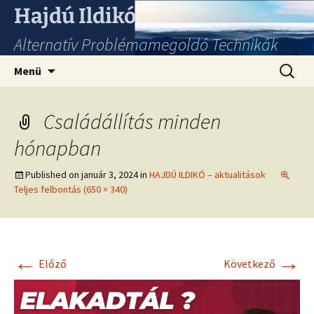
Hajdú Ildikó
Alternatív Problémamegoldó Technikák
Ugrás
Keresés
Menü
a
tartalomhoz
Családállítás minden
hónapban
Published on
január 3, 2024
in
HAJDÚ ILDIKÓ – aktualitások
Teljes felbontás (650 × 340)
←
→
Előző
Következő