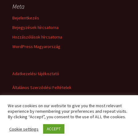
Meta
Bejelentkezés
Bejegyzések hírcsatorna
Hozzászólások hírcsatorna
WordPress Magyarország
Adatkezelési tájékoztató
Általános Szerződési Feltételek
We use cookies on our website to give you the most relevant
experience by remembering your preferences and repeat visits.
By clicking “Accept”, you consent to the use of ALL the cookies.
Cookie settings
ACCEPT
Adatkezelési tájékoztató
Büszke üzemeltető: WordPress