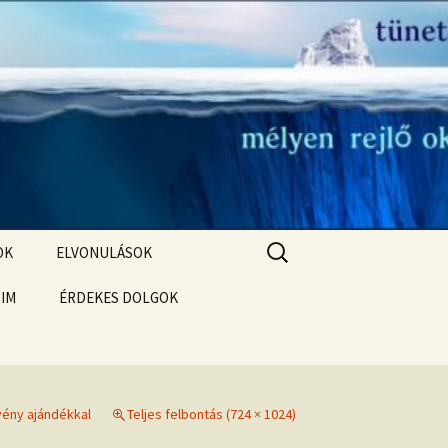
Keresés:
OK
ELVONULÁSOK
T
ÓIM
ELVONULÁS –
ÉRDEKES DOLGOK
Magyarországon
Karmikus sorsfeladatod –
Holdcsomópontok
KORLÁTOZÓ HIEDELMEK
Korlátozó hiedelmek a
vény ajándékkal
Teljes felbontás (724 × 1024)
bőség, gazdagság, pénz
témakörében
Öngyógyítás