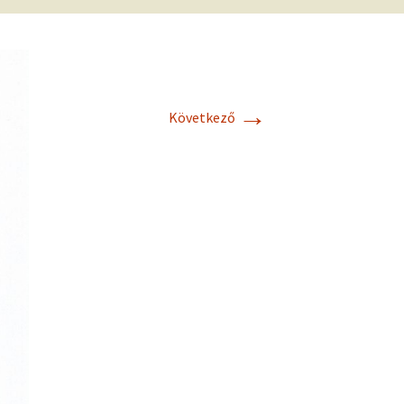
frekvenciákkal
Korlátozó hiedelmek a
testsúly, elhízás, evés, …
AZ ÉLET DOLGAI
témakörében
RÖVIDEN
→
Következő