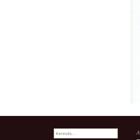
Keresés:
A