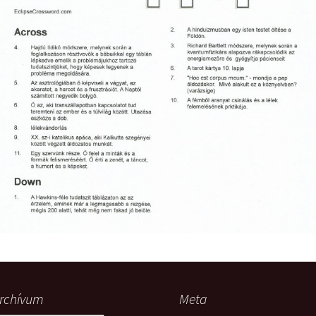
hanganyagok – régebbi
foglalkozások
rchívum
Meta