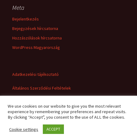
Meta
Bejelentkezés
Bejegyzések hírcsatorna
Hozzászólások hírcsatorna
WordPress Magyarország
Adatkezelési tájékoztató
Általános Szerződési Feltételek
We use cookies on our website to give you the most relevant
experience by remembering your preferences and repeat visits.
By clicking “Accept”, you consent to the use of ALL the cookies.
Cookie settings
ACCEPT
Adatkezelési tájékoztató
Büszke üzemeltető: WordPress