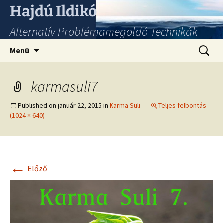
Hajdú Ildikó
Alternatív Problémamegoldó Technikák
Ugrás
Keresés
Menü
a
tartalomhoz
karmasuli7
Published on
január 22, 2015
in
Karma Suli
Teljes felbontás
(1024 × 640)
←
Előző