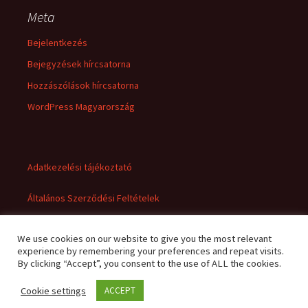
Meta
Bejelentkezés
Bejegyzések hírcsatorna
Hozzászólások hírcsatorna
WordPress Magyarország
Adatkezelési tájékoztató
Általános Szerződési Feltételek
We use cookies on our website to give you the most relevant
experience by remembering your preferences and repeat visits.
By clicking “Accept”, you consent to the use of ALL the cookies.
Cookie settings
ACCEPT
Adatkezelési tájékoztató
Büszke üzemeltető: WordPress