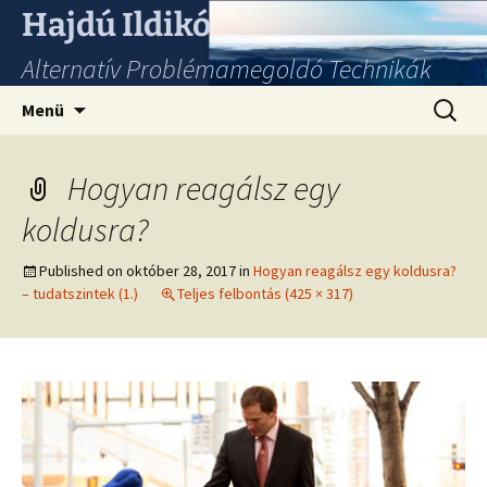
Hajdú Ildikó
Alternatív Problémamegoldó Technikák
Ugrás
Keresés
Menü
a
tartalomhoz
Hogyan reagálsz egy
koldusra?
Published on
október 28, 2017
in
Hogyan reagálsz egy koldusra?
– tudatszintek (1.)
Teljes felbontás (425 × 317)