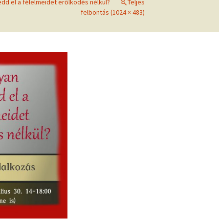
d el a félelmeidet erőlködés nélkül?
Teljes
frekvenciákkal
felbontás (1024 × 483)
Korlátozó hiedelmek a
testsúly, elhízás, evés, …
AZ ÉLET DOLGAI
témakörében
RÖVIDEN