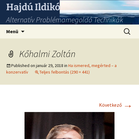
Hajdú Ildikó
Alternatív Problémamegoldó Technikák
Ugrás
Keresés
Menü
a
tartalomhoz
Kőhalmi Zoltán
Published on
január 29, 2018
in
Ha ismered, megérted – a
konzervatív
Teljes felbontás (290 × 441)
→
Következő