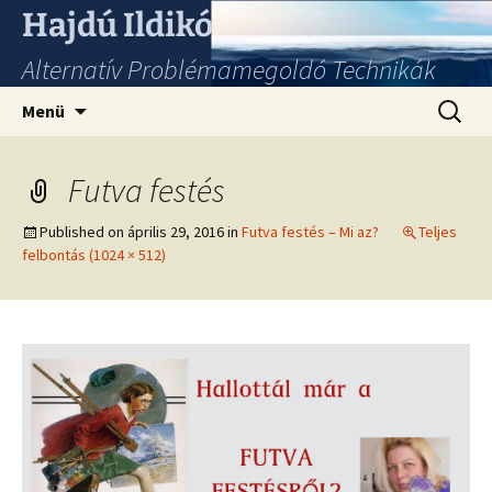
Hajdú Ildikó
Alternatív Problémamegoldó Technikák
Ugrás
Keresés
Menü
a
tartalomhoz
Futva festés
Published on
április 29, 2016
in
Futva festés – Mi az?
Teljes
felbontás (1024 × 512)