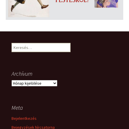
Keresés:
Archívum
Archívum
Meta
Bejelentkezés
Bejegyzések hírcsatorna