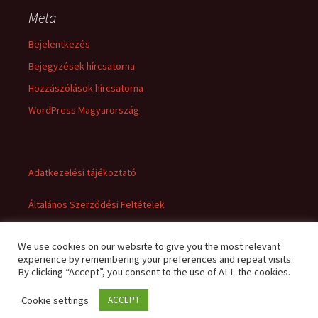
Meta
Bejelentkezés
Bejegyzések hírcsatorna
Hozzászólások hírcsatorna
WordPress Magyarország
Adatkezelési tájékoztató
Általános Szerződési Feltételek
We use cookies on our website to give you the most relevant
experience by remembering your preferences and repeat visits.
By clicking “Accept”, you consent to the use of ALL the cookies.
Cookie settings
ACCEPT
Adatkezelési tájékoztató
Büszke üzemeltető: WordPress