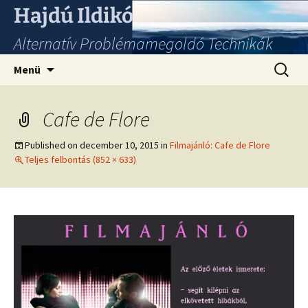
Hajdú Ildikó
Alternatív Problémamegoldó Technikák
Ugrás
Keresés
Menü
a
tartalomhoz
Cafe de Flore
Published on
december 10, 2015
in
Filmajánló: Cafe de Flore
Teljes felbontás (852 × 633)