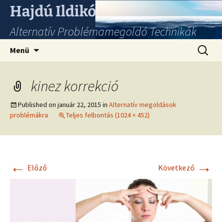
Hajdú Ildikó
Alternatív Problémamegoldó Technikák
Ugrás
Keresés
Menü
a
tartalomhoz
kinez korrekció
Published on
január 22, 2015
in
Alternatív megoldások
problémákra
Teljes felbontás (1024 × 452)
←
→
Előző
Következő