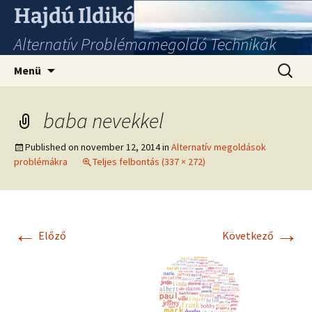
Hajdú Ildikó
Alternatív Problémamegoldó Technikák
Ugrás
Keresés
Menü
a
tartalomhoz
baba nevekkel
Published on
november 12, 2014
in
Alternatív megoldások
problémákra
Teljes felbontás (337 × 272)
←
→
Előző
Következő