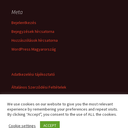
Meta
Bejelentkezés
Bejegyzések hírcsatorna
Hozzászólások hírcsatorna
WordPress Magyarország
Adatkezelési tájékoztató
Általános Szerződési Feltételek
We use cookies on our website to give you the most relevant
experience by remembering your preferences and repeat visits.
By clicking “Accept”, you consent to the use of ALL the cookies.
Cookie settings
ACCEPT
Adatkezelési tájékoztató
Büszke üzemeltető: WordPress