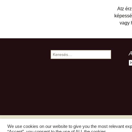
Atz érz
képesség
vagy 
A
Keresés:
A
We use cookies on our website to give you the most relevant exp
“Accept”, you consent to the use of ALL the cookies.