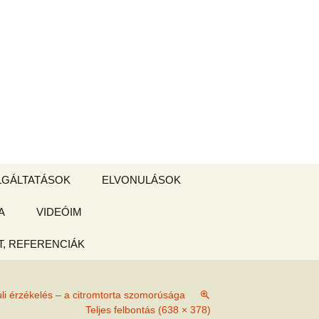
Keresés:
LGÁLTATÁSOK
ELVONULÁSOK
A
ZSIGE BOLT
VIDEÓIM
ELVONULÁS –
Magyarországon
, REFERENCIÁK
 tájékoztató
li érzékelés – a citromtorta szomorúsága
hogy
Teljes felbontás (638 × 378)
ked az új