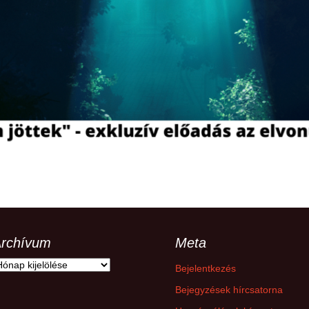
hanganyagok – régebbi
foglalkozások
rchívum
Meta
rchívum
Bejelentkezés
Bejegyzések hírcsatorna