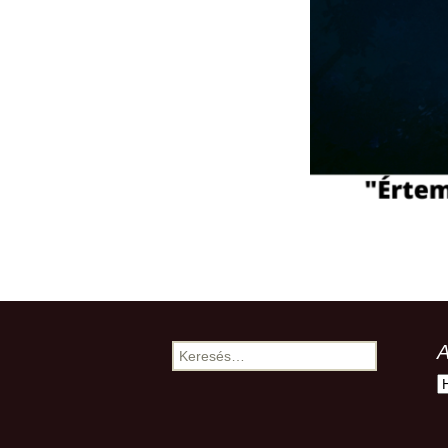
A
Keresés:
A