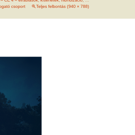
 – CE 4 – elrablások, kísérletek, hibridizáció, …
met és
ogató csoport
Teljes felbontás (940 × 788)
erződési