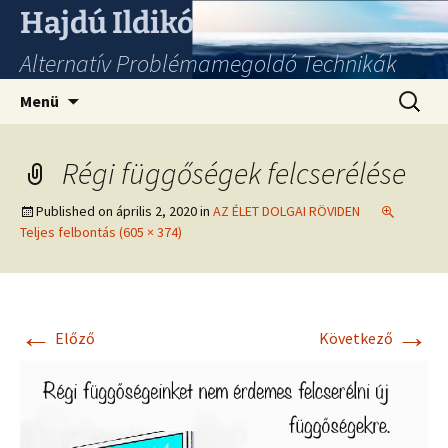
Hajdú Ildikó
Alternatív Problémamegoldó Technikák
Ugrás
Keresés
Menü
a
tartalomhoz
Régi függőségek felcserélése
Published on
április 2, 2020
in
AZ ÉLET DOLGAI RÖVIDEN
Teljes felbontás (605 × 374)
←
→
Előző
Következő