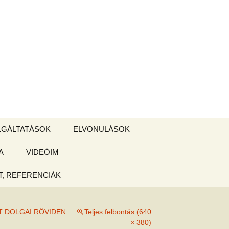
Keresés:
LGÁLTATÁSOK
ELVONULÁSOK
A
ZSIGE BOLT
VIDEÓIM
ELVONULÁS –
Magyarországon
, REFERENCIÁK
 tájékoztató
T DOLGAI RÖVIDEN
Teljes felbontás (640
hogy
× 380)
ked az új