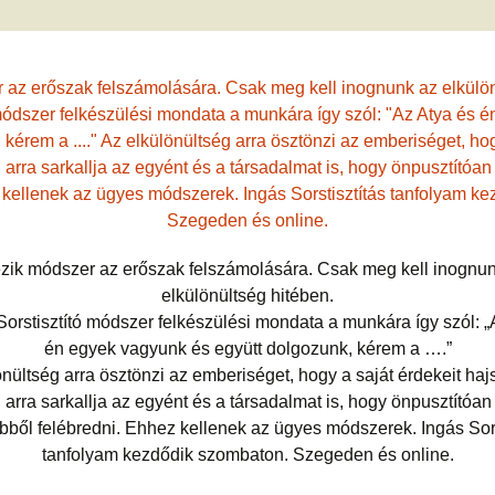
jesztő
ítás –
ság, pénz
felismerései
AMIRE RÁJÖTTEM 5.
Ítélkezőlap – segédlet a
ÉFT esetek 4.
eseteimet?
KÖZVETÍTÉS –
módszerhez
Ingás Lélekállítás
gával –
LYAM
tanfolyam
delmek a
Cikkek a fogyás
ÉFT esetek –
Általános Sz
ás, evés,
témakörében
tanítványoktól
Feltételek
IKA
en
OGLALKOZÁS
T félelem,
ás, harag
Vegyes esetek
i elemzés
ése
K
Alternatív megoldások
lógia –
Kronobiológiai
problémákra
iológia
am
számolóprogram
ók
Kronobiológiai esetek
zik módszer az erőszak felszámolására. Csak meg kell inognu
KATIE – 4
elkülönültség hitében.
S TANFOLYAM
FASTER EFT esetek
Sorstisztító módszer felkészülési mondata a munkára így szól: „
 és tudatszintek
én egyek vagyunk és együtt dolgozunk, kérem a ….”
ója
GYEREKBAJOK
nültség arra ösztönzi az emberiséget, hogy a saját érdekeit haj
Ügyfelek meséi
 arra sarkallja az egyént és a társadalmat is, hogy önpusztítóan 
J
ből felébredni. Ehhez kellenek az ügyes módszerek. Ingás Sors
ÁLLÍTÁST!
A saját mesém
tanfolyam kezdődik szombaton. Szegeden és online.
s
Megvásárolható