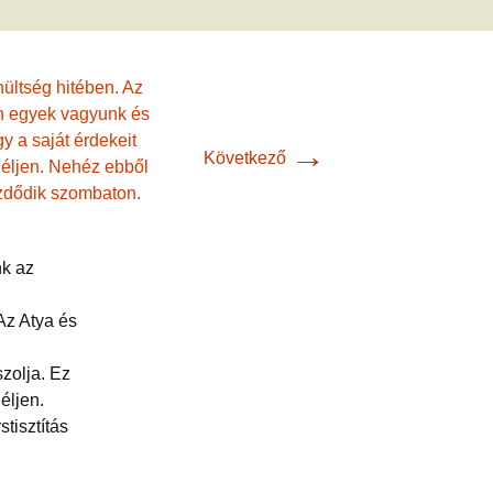
met és
erződési
→
Következő
nk az
Az Atya és
szolja. Ez
éljen.
tisztítás