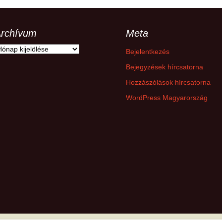
hanganyagok – régebbi
foglalkozások
rchívum
Meta
rchívum
Bejelentkezés
Bejegyzések hírcsatorna
Hozzászólások hírcsatorna
WordPress Magyarország