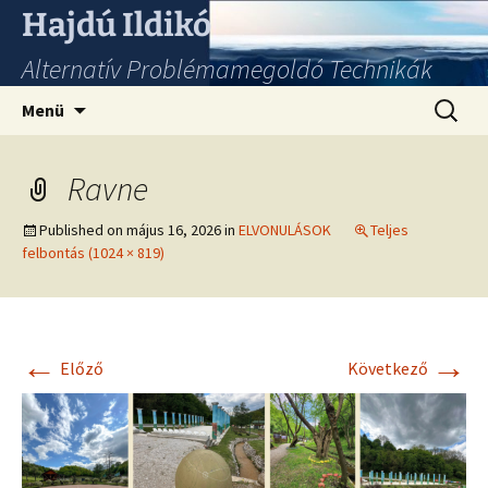
Hajdú Ildikó
Alternatív Problémamegoldó Technikák
Ugrás
Keresés
Menü
a
tartalomhoz
Ravne
Published on
május 16, 2026
in
ELVONULÁSOK
Teljes
felbontás (1024 × 819)
←
→
Előző
Következő