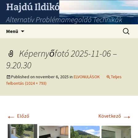
Hajdú Ildikó
Alternatív Problémamegoldó Technikák
Ugrás
Keresés
Menü
a
tartalomhoz
Képernyőfotó 2025-11-06 –
9.20.30
Published on
november 6, 2025
in
ELVONULÁSOK
Teljes
felbontás (1024 × 793)
←
→
Előző
Következő