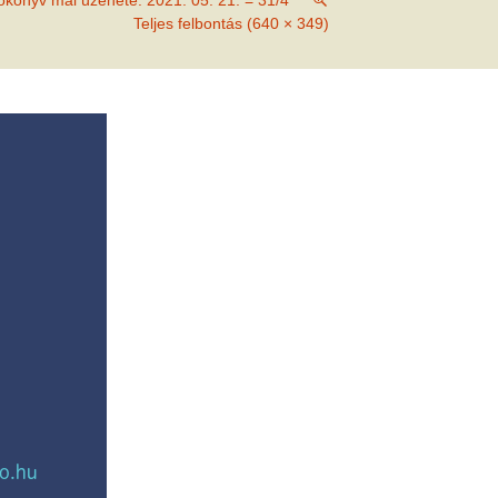
tókönyv mai üzenete: 2021. 05. 21. = 31/4
met és
Teljes felbontás (640 × 349)
erződési