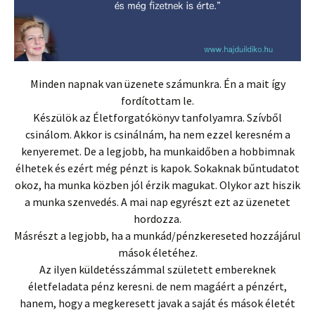
Minden napnak van üzenete számunkra. Én a mait így
fordítottam le.
Készülök az Életforgatókönyv tanfolyamra. Szívből
csinálom. Akkor is csinálnám, ha nem ezzel keresném a
kenyeremet. De a legjobb, ha munkaidőben a hobbimnak
élhetek és ezért még pénzt is kapok. Sokaknak bűntudatot
okoz, ha munka közben jól érzik magukat. Olykor azt hiszik
a munka szenvedés. A mai nap egyrészt ezt az üzenetet
hordozza.
Másrészt a legjobb, ha a munkád/pénzkereseted hozzájárul
mások életéhez.
Az ilyen küldetésszámmal született embereknek
életfeladata pénz keresni. de nem magáért a pénzért,
hanem, hogy a megkeresett javak a saját és mások életét