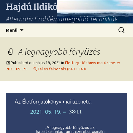
Hajdú Ildikó
Alternatív Problémamegoldó Technikák
Ugrás
Keresés
Menü
a
tartalomhoz
A legnagyobb fényűzés
Published on
május 19, 2021
in
Életforgatókönyv mai üzenete:
2021. 05. 19.
Teljes felbontás (640 × 349)