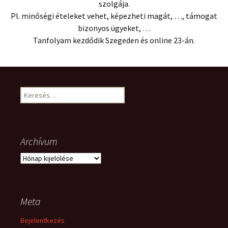
szolgája.
Pl. minőségi ételeket vehet, képezheti magát, …, támogat
bizonyos ügyeket, …
Tanfolyam kezdődik Szegeden és online 23-án.
Keresés:
Archívum
Archívum
Meta
Bejelentkezés