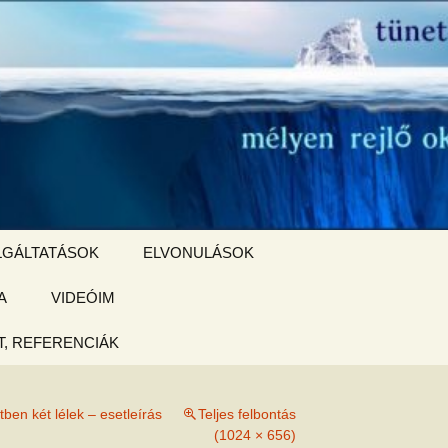
Keresés:
LGÁLTATÁSOK
ELVONULÁSOK
A
ZSIGE BOLT
VIDEÓIM
ELVONULÁS –
Magyarországon
, REFERENCIÁK
 tájékoztató
tben két lélek – esetleírás
Teljes felbontás
hogy
(1024 × 656)
ked az új