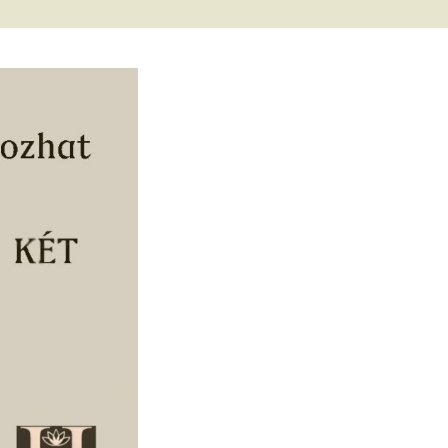
met és
erződési