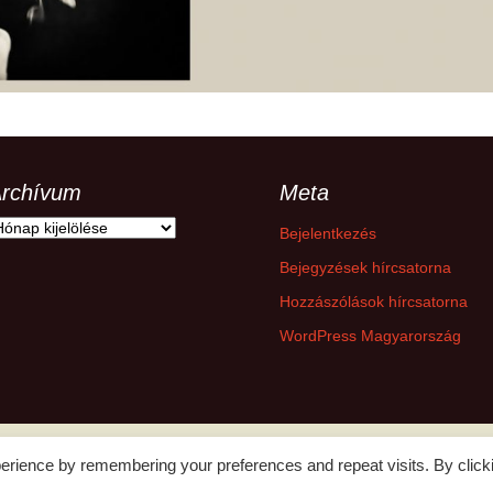
hanganyagok – régebbi
foglalkozások
rchívum
Meta
rchívum
Bejelentkezés
Bejegyzések hírcsatorna
Hozzászólások hírcsatorna
WordPress Magyarország
erience by remembering your preferences and repeat visits. By click
Adatkezelési tájékoztató
Büszke üzemeltető: WordPress