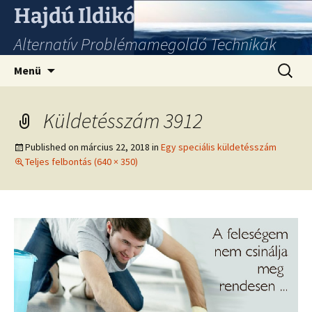
Hajdú Ildikó
Alternatív Problémamegoldó Technikák
Ugrás
Keresés
Menü
a
tartalomhoz
Küldetésszám 3912
Published on
március 22, 2018
in
Egy speciális küldetésszám
Teljes felbontás (640 × 350)