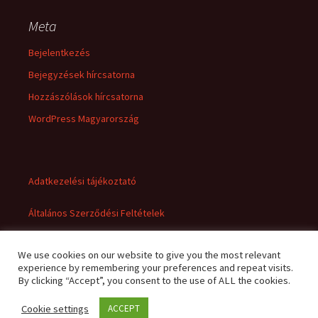
Meta
Bejelentkezés
Bejegyzések hírcsatorna
Hozzászólások hírcsatorna
WordPress Magyarország
Adatkezelési tájékoztató
Általános Szerződési Feltételek
We use cookies on our website to give you the most relevant
experience by remembering your preferences and repeat visits.
By clicking “Accept”, you consent to the use of ALL the cookies.
Cookie settings
ACCEPT
Adatkezelési tájékoztató
Büszke üzemeltető: WordPress