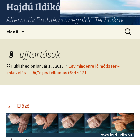
Hajdú Ildikó
Alternatív Problémamegoldó Technikák
Ugrás
Keresés
Menü
a
tartalomhoz
ujjtartások
Published on
január 17, 2018
in
Egy mindenre jó módszer –
önkezelés
Teljes felbontás (644 × 121)
←
Előző