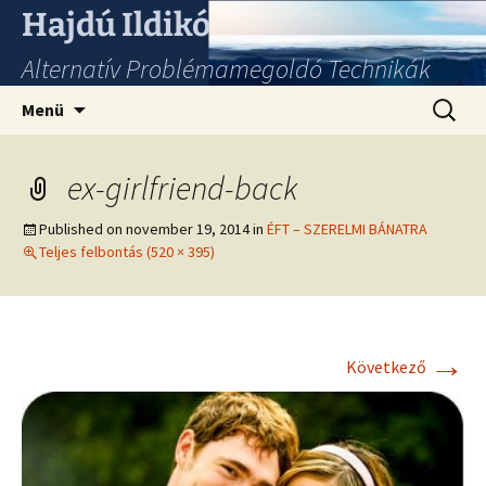
Hajdú Ildikó
Alternatív Problémamegoldó Technikák
Ugrás
Keresés
Menü
a
tartalomhoz
ex-girlfriend-back
Published on
november 19, 2014
in
ÉFT – SZERELMI BÁNATRA
Teljes felbontás (520 × 395)
→
Következő