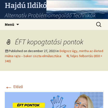
Hajdú Ildikó
Alternatív Problémamegoldó Technikák
Ugrás
Keresés
Menü
a
tartalomhoz
ÉFT kopogtatási pontok
Published on
december 27, 2023
in
Dolgozz úgy, mintha az életed
múlna rajta – baker ciszta elmúlasztása
Teljes felbontás (650 ×
340)
←
Előző