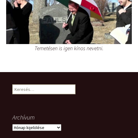
Temetésen is igen kínos nevetni.
Keresés:
Archívum
Archívum