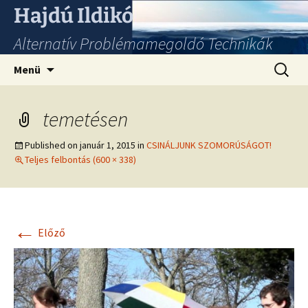
Hajdú Ildikó
Alternatív Problémamegoldó Technikák
Ugrás
Keresés
Menü
a
tartalomhoz
temetésen
Published on
január 1, 2015
in
CSINÁLJUNK SZOMORÚSÁGOT!
Teljes felbontás (600 × 338)
←
Előző