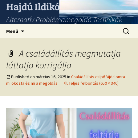
Hajdú Ildikó
Alternatív Problémamegoldó Technikák
Ugrás
Keresés
Menü
a
tartalomhoz
A családállítás megmutatja
láttatja korrigálja
Published on
március 16, 2025
in
Családállítás csípőfájdalomra –
mi okozta és mi a megoldás
Teljes felbontás (650 × 340)