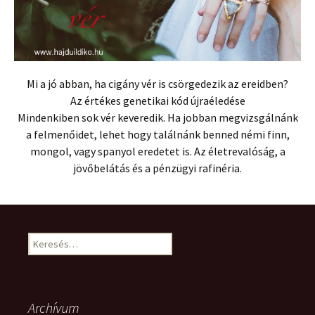
Mi a jó abban, ha cigány vér is csörgedezik az ereidben?
Az értékes genetikai kód újraéledése
Mindenkiben sok vér keveredik. Ha jobban megvizsgálnánk
a felmenőidet, lehet hogy találnánk benned némi finn,
mongol, vagy spanyol eredetet is. Az életrevalóság, a
jövőbelátás és a pénzügyi rafinéria.
Keresés:
Archívum