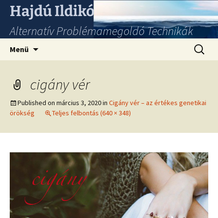
Hajdú Ildikó
Alternatív Problémamegoldó Technikák
Ugrás
Keresés
Menü
a
tartalomhoz
cigány vér
Published on
március 3, 2020
in
Cigány vér – az értékes genetikai
örökség
Teljes felbontás (640 × 348)