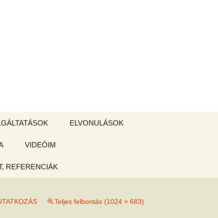
Keresés:
LGÁLTATÁSOK
ELVONULÁSOK
A
ZSIGE BOLT
VIDEÓIM
ELVONULÁS –
Magyarországon
, REFERENCIÁK
 tájékoztató
UTATKOZÁS
Teljes felbontás (1024 × 683)
hogy
ked az új