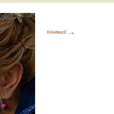
met és
erződési
→
Következő