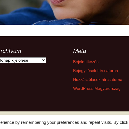
hanganyagok – régebbi
foglalkozások
rchívum
Meta
rchívum
Bejelentkezés
Bejegyzések hírcsatorna
Hozzászólások hírcsatorna
WordPress Magyarország
erience by remembering your preferences and repeat visits. By click
Adatkezelési tájékoztató
Büszke üzemeltető: WordPress