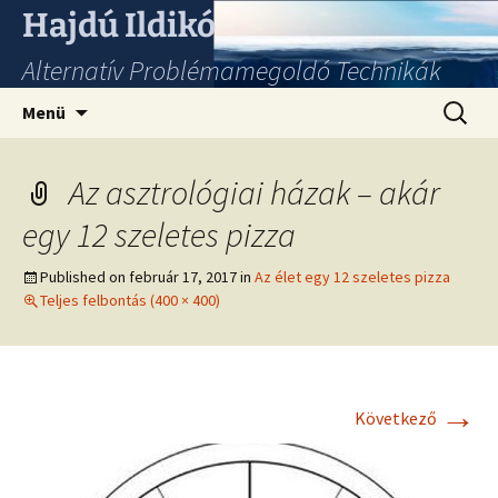
Hajdú Ildikó
Alternatív Problémamegoldó Technikák
Ugrás
Keresés
Menü
a
tartalomhoz
Az asztrológiai házak – akár
egy 12 szeletes pizza
Published on
február 17, 2017
in
Az élet egy 12 szeletes pizza
Teljes felbontás (400 × 400)
→
Következő