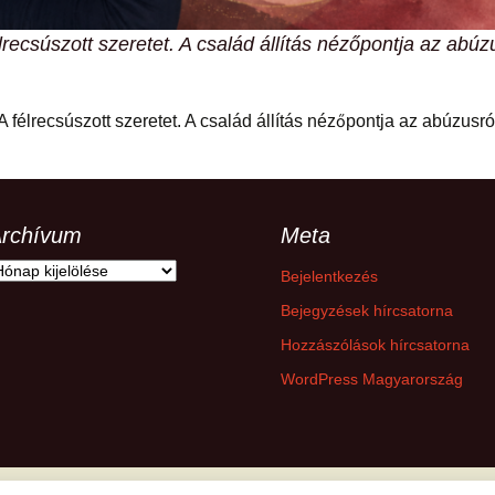
hanganyagok – régebbi
foglalkozások
lrecsúszott szeretet. A család állítás nézőpontja az abúz
A félrecsúszott szeretet. A család állítás nézőpontja az abúzusró
rchívum
Meta
rchívum
Bejelentkezés
Bejegyzések hírcsatorna
Hozzászólások hírcsatorna
WordPress Magyarország