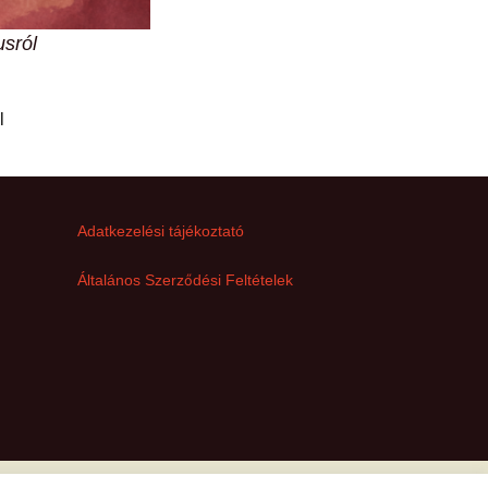
usról
l
Adatkezelési tájékoztató
Általános Szerződési Feltételek