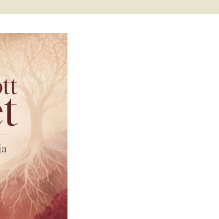
met és
erződési