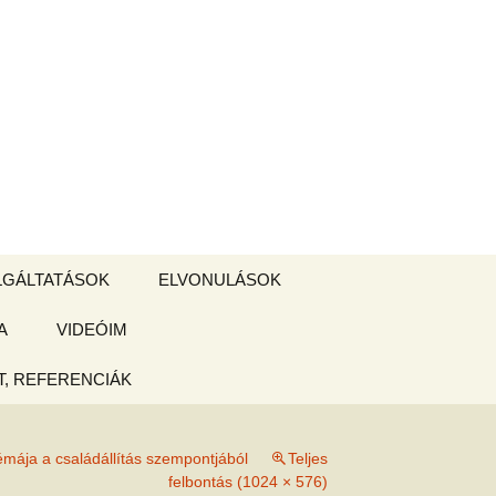
Keresés:
LGÁLTATÁSOK
ELVONULÁSOK
A
ZSIGE BOLT
VIDEÓIM
ELVONULÁS –
Magyarországon
, REFERENCIÁK
 tájékoztató
émája a családállítás szempontjából
Teljes
hogy
felbontás (1024 × 576)
ked az új