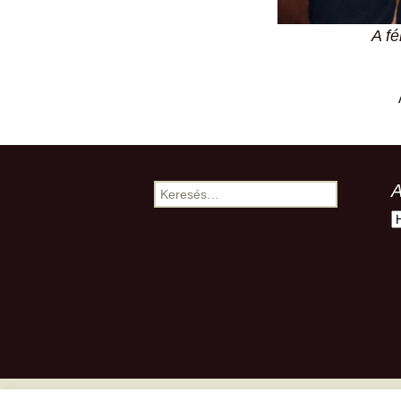
A fé
A
Keresés:
A