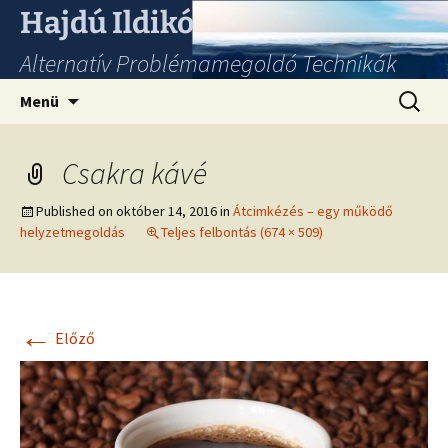
Hajdú Ildikó
Alternatív Problémamegoldó Technikák
Ugrás
Keresés
Menü
a
tartalomhoz
Csakra kávé
Published on
október 14, 2016
in
Átcimkézés – egy működő
helyzetmegoldás
Teljes felbontás (674 × 509)
←
Előző