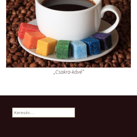
„Csakra-kávé”
Keresés: