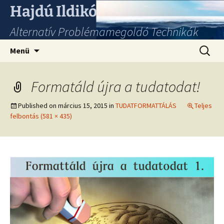
Hajdú Ildikó
Alternatív Problémamegoldó Technikák
Ugrás
Keresés
Menü
a
tartalomhoz
Formatáld újra a tudatodat!
Published on
március 15, 2015
in
TUDATFORMATTÁLÁS
Teljes
felbontás (581 × 435)