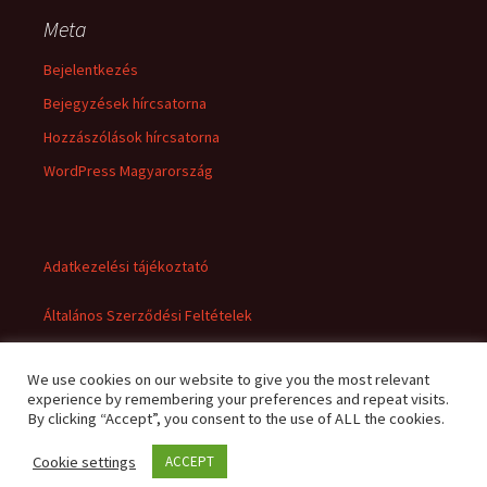
Meta
Bejelentkezés
Bejegyzések hírcsatorna
Hozzászólások hírcsatorna
WordPress Magyarország
Adatkezelési tájékoztató
Általános Szerződési Feltételek
We use cookies on our website to give you the most relevant
experience by remembering your preferences and repeat visits.
By clicking “Accept”, you consent to the use of ALL the cookies.
Cookie settings
ACCEPT
Adatkezelési tájékoztató
Büszke üzemeltető: WordPress