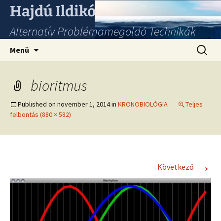
Hajdú Ildikó
Alternatív Problémamegoldó Technikák
Ugrás
Keresés
Menü
a
tartalomhoz
bioritmus
Published on
november 1, 2014
in
KRONOBIOLÓGIA
Teljes
felbontás (880 × 582)
→
Következő