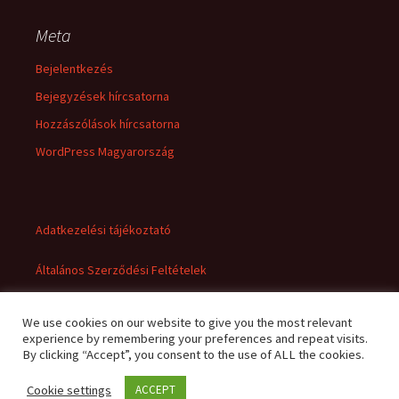
Meta
Bejelentkezés
Bejegyzések hírcsatorna
Hozzászólások hírcsatorna
WordPress Magyarország
Adatkezelési tájékoztató
Általános Szerződési Feltételek
We use cookies on our website to give you the most relevant
experience by remembering your preferences and repeat visits.
By clicking “Accept”, you consent to the use of ALL the cookies.
Cookie settings
ACCEPT
Adatkezelési tájékoztató
Büszke üzemeltető: WordPress