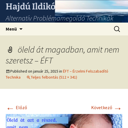
Hajdú Ildikó
Alternatív Problémamegoldó Technikák
Ugrás
Keresés
Menü
a
tartalomhoz
öleld át magadban, amit nem
szeretsz – ÉFT
Published on
január 25, 2015
in
ÉFT – Érzelmi Felszabadító
Technika
Teljes felbontás (512 × 341)
←
→
Előző
Következő